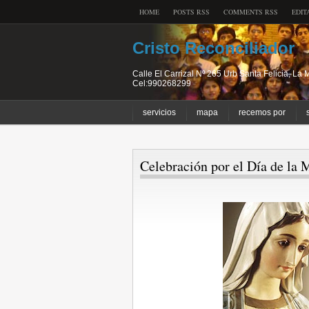
HOME
POSTS RSS
COMMENTS RSS
EDIT
Cristo Reconciliador
Calle El Carrizal Nº 265 Urb Santa Felicia, L
Cel:990268299
servicios
mapa
recemos por
Celebración por el Día de la 