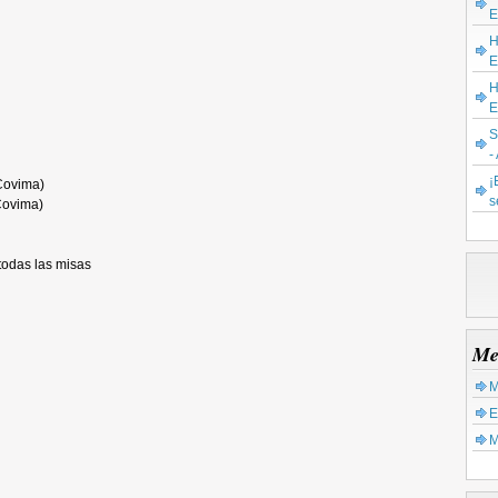
E
H
E
H
E
S
-
¡
Covima)
s
Covima)
todas las misas
Me
M
E
M