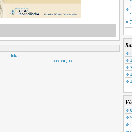
4
E
1
E
1
Ra
L
Inicio
U
Entrada antigua
“
U
U
Ví
B
M
L