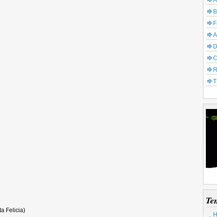
A
B
F
A
D
C
R
T
Te
a Felicia)
H