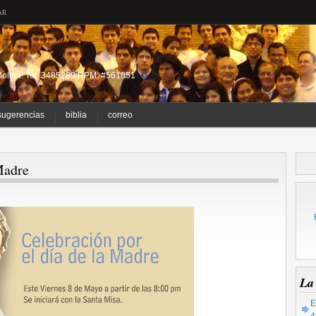
AR
a Molina. Tel: 3485289 RPM: #561851
sugerencias
biblia
correo
Madre
La
E