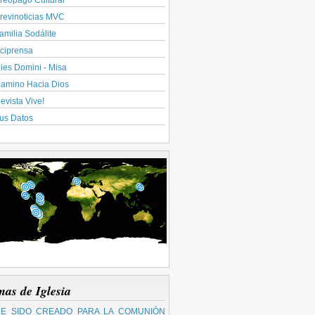
reopago Cultural
revinoticias MVC
amilia Sodálite
ciprensa
ies Domini - Misa
amino Hacia Dios
evista Vive!
us Datos
mas de Iglesia
E SIDO CREADO PARA LA COMUNIÓN