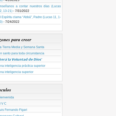
8)
- 4/16/2023
nseñanos a contar nuestros días (Lucas
2, 13-21)
- 7/31/2022
l Espíritu clama “Abbá”, Padre (Lucas 11, 1-
3)
- 7/24/2022
zones para creer
a Tierra Media y Semana Santa
n santo para toda circunstancia
𝙚𝙧𝙖́ 𝙡𝙖 𝙑𝙤𝙡𝙪𝙣𝙩𝙖𝙙 𝙙𝙚 𝘿𝙞𝙤𝙨”
na inteligencia práctica superior
na inteligencia superior
nculos
ienvenida
 V C
uis Fernando Figari