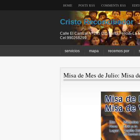
HOME
POSTS RSS
COMMENTS RSS
EDIT
Cristo Reconciliador
Calle El Carrizal Nº 265 Urb Santa Felicia, L
Cel:990268299
servicios
mapa
recemos por
Misa de Mes de Julio: Misa d