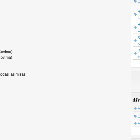
E
H
E
H
E
S
-
¡
Covima)
s
Covima)
todas las misas
Me
M
E
M