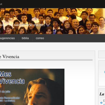
AR
a Molina. Tel: 3485289 RPM: #561851
sugerencias
biblia
correo
e Vivencia
La
E