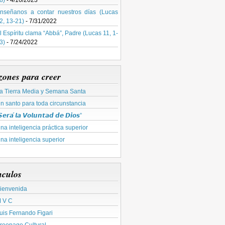
8)
- 4/16/2023
nseñanos a contar nuestros días (Lucas
2, 13-21)
- 7/31/2022
l Espíritu clama “Abbá”, Padre (Lucas 11, 1-
3)
- 7/24/2022
zones para creer
a Tierra Media y Semana Santa
n santo para toda circunstancia
𝙚𝙧𝙖́ 𝙡𝙖 𝙑𝙤𝙡𝙪𝙣𝙩𝙖𝙙 𝙙𝙚 𝘿𝙞𝙤𝙨”
na inteligencia práctica superior
na inteligencia superior
nculos
ienvenida
 V C
uis Fernando Figari