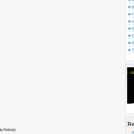
A
B
F
A
D
C
R
T
Te
a Felicia)
H