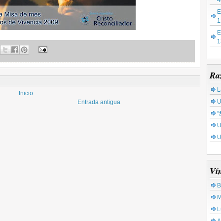
4
E
1
E
1
Ra
L
Inicio
U
Entrada antigua
“
U
U
Ví
B
M
L