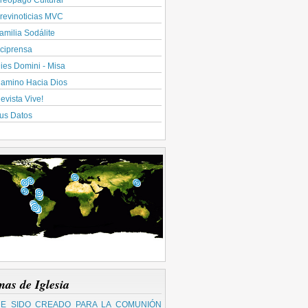
reopago Cultural
revinoticias MVC
amilia Sodálite
ciprensa
ies Domini - Misa
amino Hacia Dios
evista Vive!
us Datos
mas de Iglesia
E SIDO CREADO PARA LA COMUNIÓN