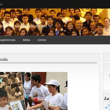
AR
a Molina. Tel: 3485289 RPM: #561851
sugerencias
biblia
correo
esús
La
E