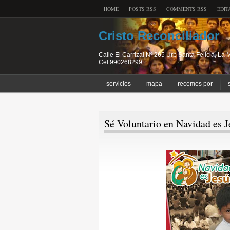
HOME
POSTS RSS
COMMENTS RSS
EDIT
Cristo Reconciliador
Calle El Carrizal Nº 265 Urb Santa Felicia, L
Cel:990268299
servicios
mapa
recemos por
Sé Voluntario en Navidad es J