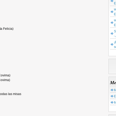
E
H
E
H
E
a Felicia)
S
-
¡
s
Covima)
Covima)
Me
M
todas las misas
E
M