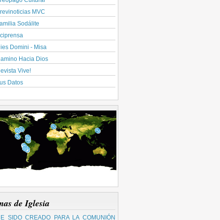
reopago Cultural
revinoticias MVC
amilia Sodálite
ciprensa
ies Domini - Misa
amino Hacia Dios
evista Vive!
us Datos
mas de Iglesia
E SIDO CREADO PARA LA COMUNIÓN