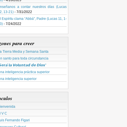
8)
- 4/16/2023
nseñanos a contar nuestros días (Lucas
2, 13-21)
- 7/31/2022
l Espíritu clama “Abbá”, Padre (Lucas 11, 1-
3)
- 7/24/2022
zones para creer
a Tierra Media y Semana Santa
n santo para toda circunstancia
𝙚𝙧𝙖́ 𝙡𝙖 𝙑𝙤𝙡𝙪𝙣𝙩𝙖𝙙 𝙙𝙚 𝘿𝙞𝙤𝙨”
na inteligencia práctica superior
na inteligencia superior
nculos
ienvenida
 V C
uis Fernando Figari