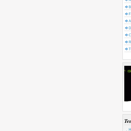
A
B
F
A
D
C
R
T
Te
H