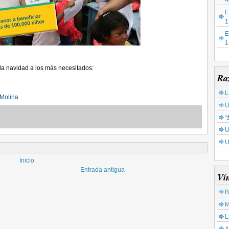
4
E
1
E
1
 la navidad a los más necesitados:
Ra
L
 Molina
U
“
U
U
Inicio
Entrada antigua
Ví
B
M
L