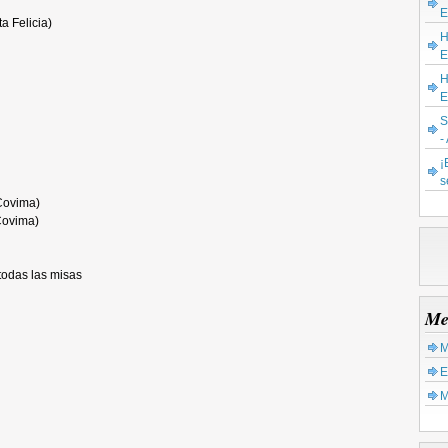
E
a Felicia)
H
E
H
E
S
-
¡
s
Covima)
Covima)
todas las misas
Me
M
E
M