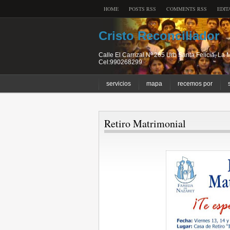
HOME
POSTS RSS
COMMENTS RSS
EDIT
Cristo Reconciliador
Calle El Carrizal Nº 265 Urb Santa Felicia, L
Cel:990268299
servicios
mapa
recemos por
Retiro Matrimonial