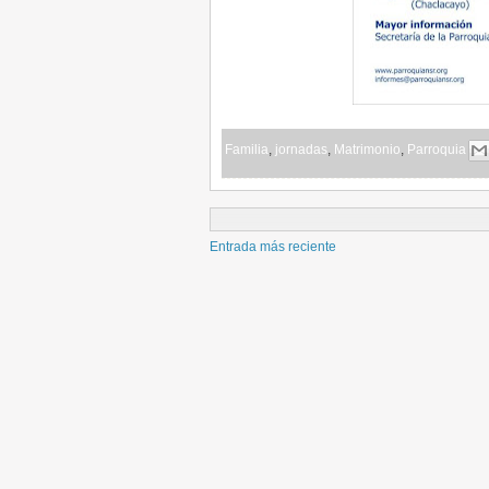
Familia
,
jornadas
,
Matrimonio
,
Parroquia
Entrada más reciente