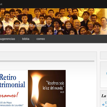
AR
a Molina. Tel: 3485289 RPM: #561851
sugerencias
biblia
correo
La
E