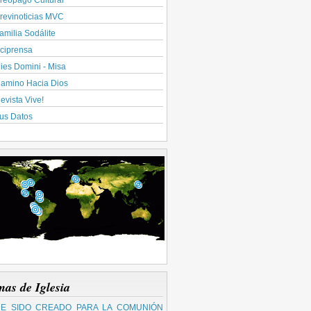
reopago Cultural
revinoticias MVC
amilia Sodálite
ciprensa
ies Domini - Misa
amino Hacia Dios
evista Vive!
us Datos
mas de Iglesia
E SIDO CREADO PARA LA COMUNIÓN