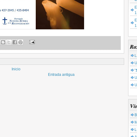
4
E
1
E
1
Ra
L
U
Inicio
“
Entrada antigua
U
U
Ví
B
M
L