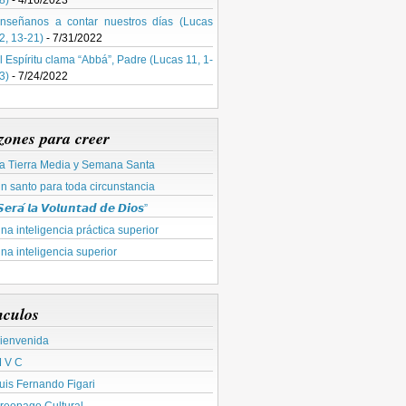
8)
- 4/16/2023
nseñanos a contar nuestros días (Lucas
2, 13-21)
- 7/31/2022
l Espíritu clama “Abbá”, Padre (Lucas 11, 1-
3)
- 7/24/2022
zones para creer
a Tierra Media y Semana Santa
n santo para toda circunstancia
𝙚𝙧𝙖́ 𝙡𝙖 𝙑𝙤𝙡𝙪𝙣𝙩𝙖𝙙 𝙙𝙚 𝘿𝙞𝙤𝙨”
na inteligencia práctica superior
na inteligencia superior
nculos
ienvenida
 V C
uis Fernando Figari