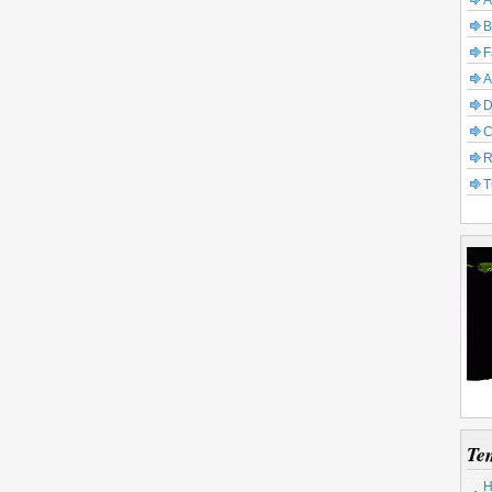
A
B
F
A
D
C
R
T
Te
H